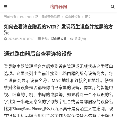
当前位置：
192.168.0.1.路由器登录教程网
>
路由器设置
>
正文
如何查看谁在蹭我的WiFi？发现陌生设备并拉黑的方
法
2026-05-21 09:00:40
分类：
路由器设置
阅读(56)
通过路由器后台查看连接设备
登录路由器管理后台之后找到设备管理或无线状态这类菜单
选项。这里会列出当前连接到此路由器的所有设备列表，每
个设备会显示设备名称、MAC地址和连接的IP地址。仔细
核对这些设备是否都是你自己家里的设备，像客厅的智能电
视、卧室的手机、书房的电脑等。如果看到一个不认识的名
字比如一串毫无意义的字母数字组合或者是邻居家的设备名
比如ZhangSan-iPhone那么八九不离十是有陌生人在蹭网。现
在很多手机品牌会用机主名字作为默认设备名这有助于你识