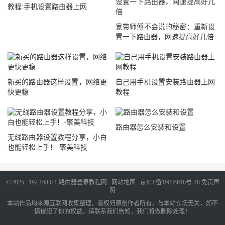
教程:手机设置路由器上网
宽带师傅不会说的秘密：重新设
置一下路由器，网速提高好几倍
新买的路由器这样设置，网络更
自己用手机设置安装路由器上网
快更稳
教程
路由器怎么安装和设置
无线路由器设置教程分享，小白
也能轻松上手！-聚美科技
© 2025
192.168.0.1.路由器登录教程网
网站地图
京ICP备19035618号-48
免责声
明
本站作品均来源互联网收集整理，版权归原创作者所有，与本站立场无关，如不
慎侵犯了你的权益，请联系我们告知，我们将做删除处理！