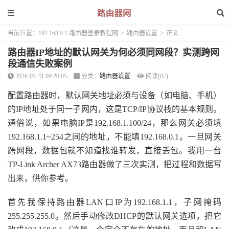
当前位置：
192.168.0.1.路由器登录教程网
>
路由器设置
>
正文
路由器IP地址的默认网关为何必须同网段？实测跨网
段通信失败案例
2026-05-31 09:20:05
分类：
路由器设置
阅读(87)
配置路由器时，默认网关地址必须与设备（如电脑、手机）
的IP地址处于同一子网内，这是TCP/IP协议栈的基本规则。
通俗说，如果电脑IP是192.168.1.100/24，那么网关必须填
192.168.1.1~254之间的地址，不能填192.168.0.1。一旦网关
跨网段，数据包就不知道找谁转发，直接丢包。我用一台
TP-Link Archer AX73路由器做了三次实测，把过程和数据写
出来，供你参考。
首先我保持路由器LAN口IP为192.168.1.1，子网掩码
255.255.255.0。然后手动修改DHCP的默认网关选项，把它