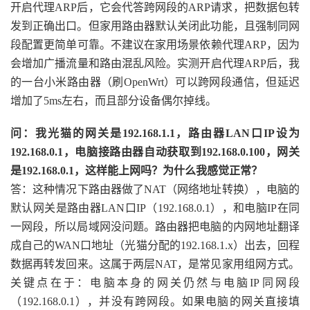
开启代理ARP后，它会代答跨网段的ARP请求，把数据包转
发到正确出口。但家用路由器默认关闭此功能，且强制同网
段配置更简单可靠。不建议在家用场景依赖代理ARP，因为
会增加广播流量和路由混乱风险。实测开启代理ARP后，我
的一台小米路由器（刷OpenWrt）可以跨网段通信，但延迟
增加了5ms左右，而且部分设备偶尔掉线。
问：我光猫的网关是192.168.1.1，路由器LAN口IP设为
192.168.0.1，电脑接路由器自动获取到192.168.0.100，网关
是192.168.0.1，这样能上网吗？为什么我感觉正常？
答：这种情况下路由器做了NAT（网络地址转换），电脑的
默认网关是路由器LAN口IP（192.168.0.1），和电脑IP在同
一网段，所以局域网没问题。路由器把电脑的内网地址翻译
成自己的WAN口地址（光猫分配的192.168.1.x）出去，回程
数据再转发回来。这属于两层NAT，是常见家用组网方式。
关键点在于：电脑本身的网关仍然与电脑IP同网段
（192.168.0.1），并没有跨网段。如果电脑的网关直接填