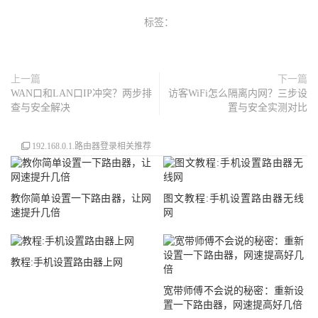
标签：
上一篇
下一篇
WAN口和LAN口IP冲突？两步排
访客WiFi怎么隔离内网？三步设
查与安全解决
置与安全实测对比
192.168.0.1.路由器登录相关推荐
教你简单设置一下路由器，让网
图文教程:手机设置路由器无线
速提升几倍
网
教程:手机设置路由器上网
宽带师傅不会说的秘密：重新设
置一下路由器，网速提高好几倍