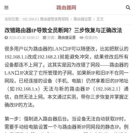
当前位置：
192.168.0.1.路由器登录教程网
>
路由器设置
>
正文
改错路由器IP导致全员断网？三步恢复与正确改法
2026-05-30 10:00:12
分类：
路由器设置
阅读(89)
很多用户以为路由器的LAN口IP可以随便改，比如把默认的
192.168.1.1改成192.168.2.1就能避免冲突，结果修改后所有
设备都连不上网了。这其实是因为改错了网段——路由器的
LAN口IP决定了它所管理的子网，如果新IP和旧IP不在同一
网段，已经连接的设备（手机、电脑）仍然拿着旧的IP地址
（如192.168.1.x）无法与新的路由器IP（192.168.2.1）通
信，自然无法上网。本文通过实测，带你三步恢复并掌握正
确改IP的方法。
第一步：强制进入路由器后台。当设备无法自动获取IP时，
需要手动给电脑设置一个与路由器新IP同网段的静态IP。例