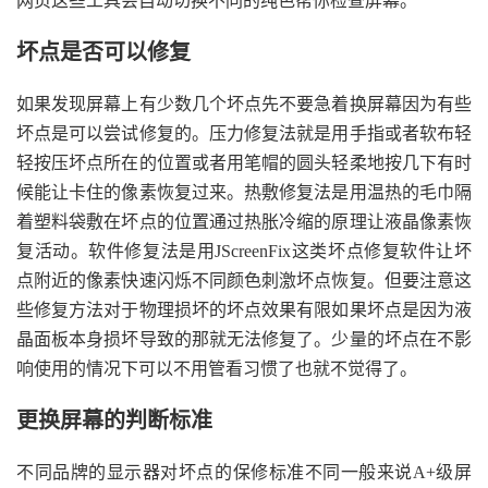
网页这些工具会自动切换不同的纯色帮你检查屏幕。
坏点是否可以修复
如果发现屏幕上有少数几个坏点先不要急着换屏幕因为有些
坏点是可以尝试修复的。压力修复法就是用手指或者软布轻
轻按压坏点所在的位置或者用笔帽的圆头轻柔地按几下有时
候能让卡住的像素恢复过来。热敷修复法是用温热的毛巾隔
着塑料袋敷在坏点的位置通过热胀冷缩的原理让液晶像素恢
复活动。软件修复法是用JScreenFix这类坏点修复软件让坏
点附近的像素快速闪烁不同颜色刺激坏点恢复。但要注意这
些修复方法对于物理损坏的坏点效果有限如果坏点是因为液
晶面板本身损坏导致的那就无法修复了。少量的坏点在不影
响使用的情况下可以不用管看习惯了也就不觉得了。
更换屏幕的判断标准
不同品牌的显示器对坏点的保修标准不同一般来说A+级屏