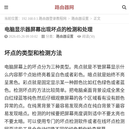
当前位置：
192.168.0.1.路由器登录教程网
>
路由器设置
>
正文
电脑显示器屏幕出现坏点的检测和处理
2026-05-26 09:10:02
分类：
路由器设置
阅读(50)
坏点的类型和检测方法
电脑屏幕上的坏点分为三种类型。亮点就是不管屏幕显示什
么内容那个点始终亮着呈白色或者彩色。暗点就是始终不亮
呈黑色。彩点就是固定显示某一种颜色比如红色绿色或者蓝
色。检测坏点的方法比较简单。把电脑桌面背景设成全黑全
白红绿蓝等纯色然后仔细观察屏幕的各个区域看有没有颜色
异常的点。在纯黑背景下最容易发现亮点在纯白背景下最容
易发现暗点。检测的时候要把屏幕亮度调到适中不要太亮也
不要太暗。可以使用专门的坏点检测软件或者在线坏点检测