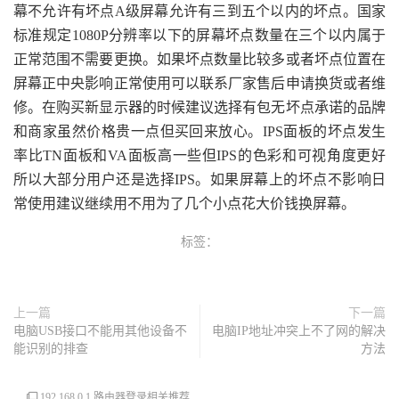
幕不允许有坏点A级屏幕允许有三到五个以内的坏点。国家
标准规定1080P分辨率以下的屏幕坏点数量在三个以内属于
正常范围不需要更换。如果坏点数量比较多或者坏点位置在
屏幕正中央影响正常使用可以联系厂家售后申请换货或者维
修。在购买新显示器的时候建议选择有包无坏点承诺的品牌
和商家虽然价格贵一点但买回来放心。IPS面板的坏点发生
率比TN面板和VA面板高一些但IPS的色彩和可视角度更好
所以大部分用户还是选择IPS。如果屏幕上的坏点不影响日
常使用建议继续用不用为了几个小点花大价钱换屏幕。
标签：
上一篇
下一篇
电脑USB接口不能用其他设备不
电脑IP地址冲突上不了网的解决
能识别的排查
方法
192.168.0.1.路由器登录相关推荐